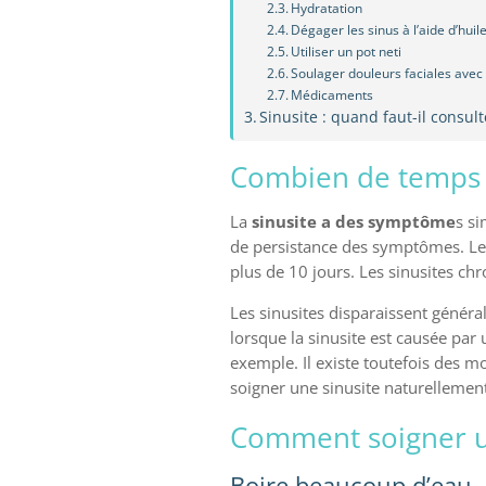
Hydratation
Dégager les sinus à l’aide d’huil
Utiliser un pot neti
Soulager douleurs faciales ave
Médicaments
Sinusite : quand faut-il consul
Combien de temps d
La
sinusite a des symptôme
s si
de persistance des symptômes. Le
plus de 10 jours. Les sinusites c
Les sinusites disparaissent généra
lorsque la sinusite est causée par 
exemple. Il existe toutefois des 
soigner une sinusite naturellement
Comment soigner u
Boire beaucoup d’eau